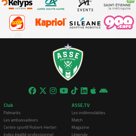
Club
ASSE.TV
Palmarès
Les indémodables
Les ambassadeurs
Match
Centre sportif Robert-Herbin
Magazine
Index égalité professionnel
Légende