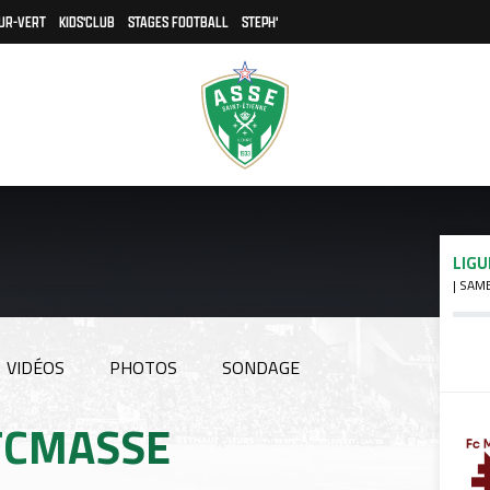
UR-VERT
KIDS'CLUB
STAGES FOOTBALL
STEPH'
LIGU
| SAM
VIDÉOS
PHOTOS
SONDAGE
#FCMASSE