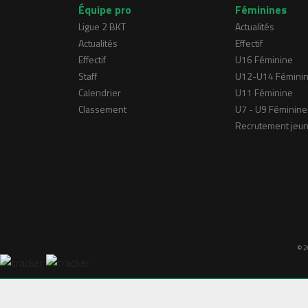
Équipe pro
Féminines
Ligue 2 BKT
Actualités
Actualités
Effectif
Effectif
U16 Féminine
Staff
U12-U14 Fémini
Calendrier
U11 Féminine
Classement
U7 - U9 Féminine
Recrutement jeu
© 2