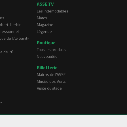
ASSE.TV
Les indémodables
urs
Match
Robert-Herbin
Magazine
ofessionnel
Légende
que de l'AS Saint-
Boutique
Tous les produits
re de 76
Nouveautés
Billetterie
Matchs de l'ASSE
Musée des Verts
Visite du stade
ment