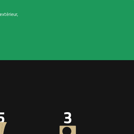
extérieur,
5
3