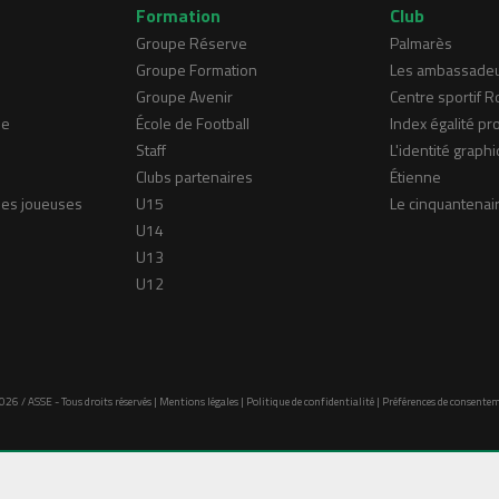
Formation
Club
Groupe Réserve
Palmarès
Groupe Formation
Les ambassade
Groupe Avenir
Centre sportif 
ne
École de Football
Index égalité pr
Staff
L'identité graphi
Clubs partenaires
Étienne
nes joueuses
U15
Le cinquantenai
U14
U13
U12
026 / ASSE - Tous droits réservés |
Mentions légales
|
Politique de confidentialité
|
Préférences de consente