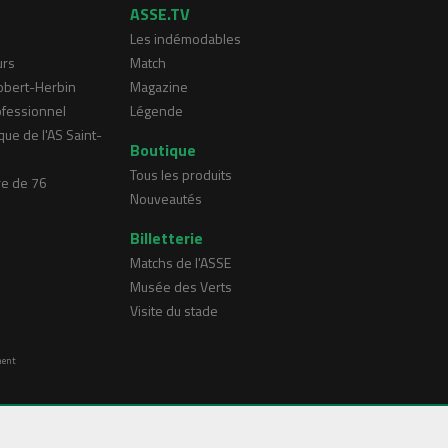
ASSE.TV
Les indémodables
urs
Match
Robert-Herbin
Magazine
ofessionnel
Légende
que de l'AS Saint-
Boutique
Tous les produits
re de 76
Nouveautés
Billetterie
Matchs de l'ASSE
Musée des Verts
Visite du stade
ment