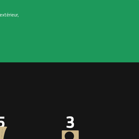
extérieur,
5
3