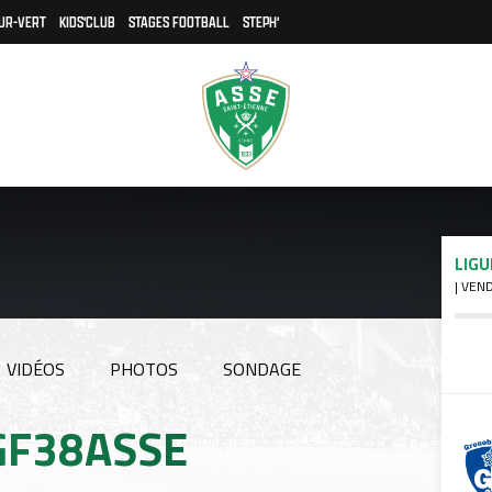
UR-VERT
KIDS'CLUB
STAGES FOOTBALL
STEPH'
LIGU
| VEN
VIDÉOS
PHOTOS
SONDAGE
#GF38ASSE