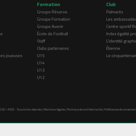
Formation
Club
Groupe Réserve
Palmarès
Groupe Formation
Les ambassade
Groupe Avenir
Centre sportif 
ne
École de Football
Index égalité pr
Staff
L'identité graphi
Clubs partenaires
Étienne
nes joueuses
U15
Le cinquantenai
U14
U13
U12
026 / ASSE - Tous droits réservés |
Mentions légales
|
Politique de confidentialité
|
Préférences de consente