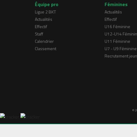
Équipe pro
Féminines
Ligue 2 BKT
Actualités
Actualités
Effectif
Effectif
U16 Féminine
Staff
U12-U14 Fémini
Calendrier
U11 Féminine
Classement
U7 - U9 Féminine
Recrutement jeu
© 2