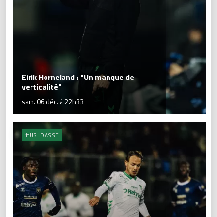
Eirik Horneland : "Un manque de
verticalité"
sam. 06 déc. à 22h33
#USLDASSE