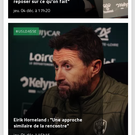
reposer sur ce qu'on fait"
jeu. 04 déc. à 17h20
#USLDASSE
Eirik Horneland : "Une approche
similaire de la rencontre"
jeu. 04 déc. à 16h15