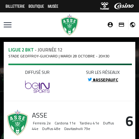
BILLETTERIE
BOUTIQUE
MUSÉE
LIGUE 2 BKT
- JOURNÉE 12
STADE GEOFFROY-GUICHARD | MARDI 28 OCTOBRE - 20H30
DIFFUSÉ SUR
SUR LES RÉSEAUX
#ASSEPAUFC
ASSE
6
Ferreira
2e
Cardona
11e
Tardieu
41e
Duffus
44e
Duffus
48e
Davitashvili
79e