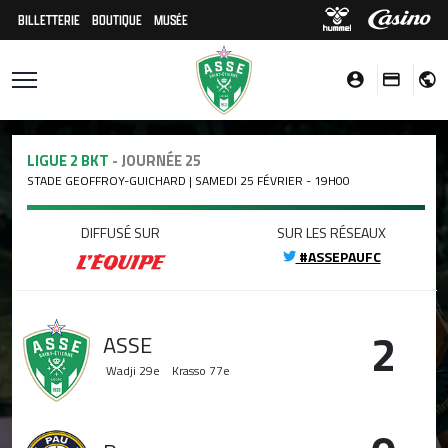
BILLETTERIE
BOUTIQUE
MUSÉE
LIGUE 2 BKT
- JOURNÉE 25
STADE GEOFFROY-GUICHARD | SAMEDI 25 FÉVRIER - 19H00
DIFFUSÉ SUR
SUR LES RÉSEAUX
#ASSEPAUFC
2
ASSE
Wadji
29e
Krasso
77e