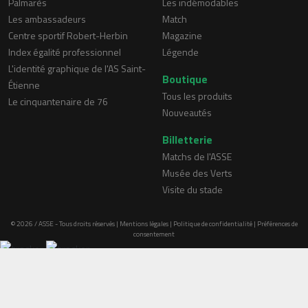
Palmarès
Les indémodables
Les ambassadeurs
Match
Centre sportif Robert-Herbin
Magazine
Index égalité professionnel
Légende
L'identité graphique de l'AS Saint-
Boutique
Étienne
Tous les produits
Le cinquantenaire de 76
Nouveautés
Billetterie
Matchs de l'ASSE
Musée des Verts
Visite du stade
© 2026 / ASSE - Tous droits réservés |
Mentions légales
|
Politique de confidentialité
|
Préférences de
consentement