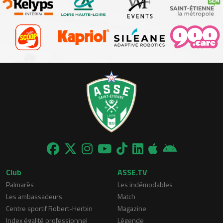
Club
ASSE.TV
Palmarès
Les indémodables
Les ambassadeurs
Match
Centre sportif Robert-Herbin
Magazine
Index égalité professionnel
Légende