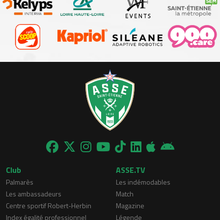
Club
ASSE.TV
Palmarès
Les indémodables
Les ambassadeurs
Match
Centre sportif Robert-Herbin
Magazine
Index égalité professionnel
Légende