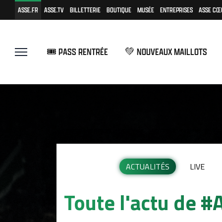
ASSE.FR
ASSE.TV
BILLETTERIE
BOUTIQUE
MUSÉE
ENTREPRISES
ASSE CŒ
🎟️ PASS RENTRÉE
💚 NOUVEAUX MAILLOTS
ACTUALITÉS
LIVE
Toute l'actu de 