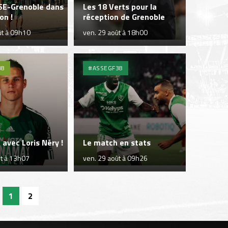
SE-Grenoble dans
Les 18 Verts pour la
on !
réception de Grenoble
ût à 09h10
ven. 29 août à 18h00
38
#ASSEGF38
avec Loris Néry !
Le match en stats
ût à 13h07
ven. 29 août à 09h26
1
2