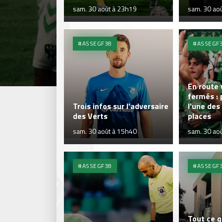
sam. 30 août à 23h19
sam. 30 ao
#ASSEGF38
#ASSEGF
En route 
fermés :
Trois infos sur l'adversaire
l'une des
des Verts
places
sam. 30 août à 15h40
sam. 30 ao
#ASSEGF38
#ASSEGF
Tout ce q