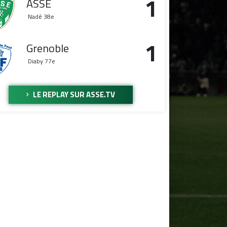
1
ASSE
Nadé
38e
1
Grenoble
Diaby
77e
LE REPLAY SUR ASSE.TV