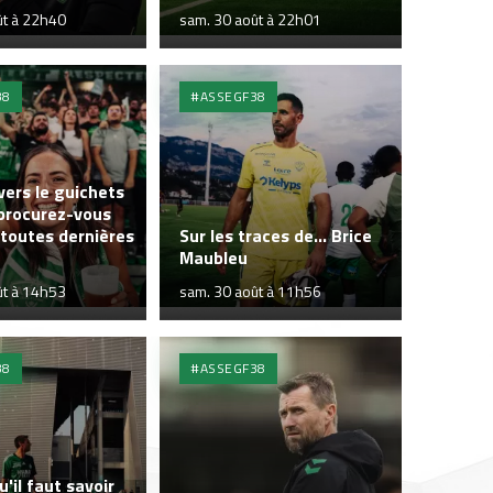
ût à 22h40
sam. 30 août à 22h01
38
#ASSEGF38
vers le guichets
 procurez-vous
 toutes dernières
Sur les traces de... Brice
Maubleu
ût à 14h53
sam. 30 août à 11h56
38
#ASSEGF38
u'il faut savoir