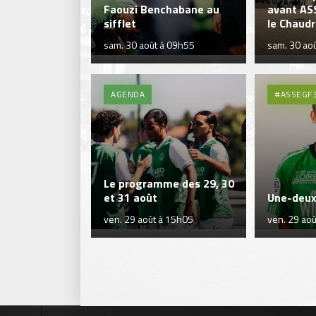
Faouzi Benchabane au
avant AS
sifflet
le Chaudr
sam. 30 août à 09h55
sam. 30 ao
AGENDA
#ASSEGF
Le programme des 29, 30
et 31 août
Une-deux 
ven. 29 août à 15h05
ven. 29 ao