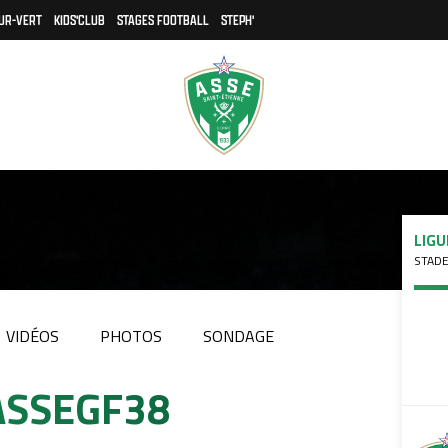
UR-VERT
KIDS'CLUB
STAGES FOOTBALL
STEPH'
LIGU
STADE
VIDÉOS
PHOTOS
SONDAGE
#ASSEGF38