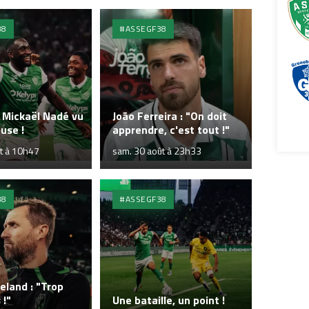
38
#ASSEGF38
 Mickaël Nadé vu
João Ferreira : "On doit
ouse !
apprendre, c'est tout !"
ût à 10h47
sam. 30 août à 23h33
38
#ASSEGF38
neland : "Trop
 !"
Une bataille, un point !