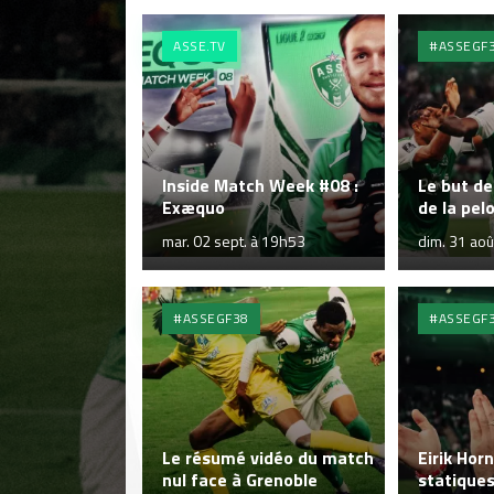
ASSE.TV
#ASSEGF
Inside Match Week #08 :
Le but de
Exæquo
de la pel
mar. 02 sept. à 19h53
dim. 31 ao
#ASSEGF38
#ASSEGF
Le résumé vidéo du match
Eirik Hor
nul face à Grenoble
statiques