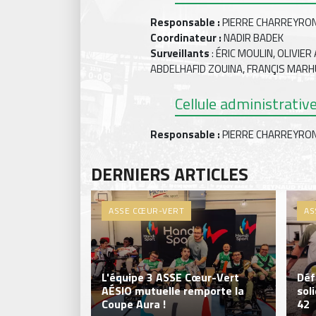
Responsable :
PIERRE CHARREYRO
Coordinateur :
NADIR BADEK
Surveillants
: ÉRIC MOULIN, OLIVIER
ABDELHAFID ZOUINA, FRANÇIS MAR
Cellule administrativ
Responsable :
PIERRE CHARREYRO
DERNIERS ARTICLES
ASSE CŒUR-VERT
AS
L'équipe 3 ASSE Cœur-Vert
Déf
AÉSIO mutuelle remporte la
sol
Coupe Aura !
42