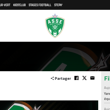
UR-VERT
KIDS'CLUB
STAGES FOOTBALL
STEPH'
Fi
Partager
Aujo
Yann
équ
Aujo