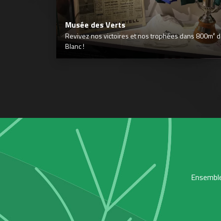
Musée des Verts
Revivez nos victoires et nos trophées dans 800m² déd
Blanc !
Ensemble,