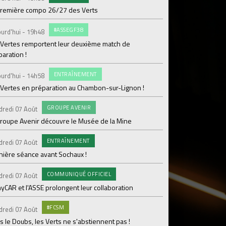
première compo 26/27 des Verts
#FCS
Jeudi 06 Août
#ASSEGF38
urd'hui - 19h48
Ian Cathro : "Embar
 Vertes remportent leur deuxième match de
chapitre"
aration !
#FCS
Jeudi 06 Août
ENTRAÎNEMENT
urd'hui - 14h58
Julien Le Cardinal : "D
 Vertes en préparation au Chambon-sur-Lignon !
#FCS
Jeudi 06 Août
GROUPE AVENIR
dredi 07 Août
Informations concern
groupe Avenir découvre le Musée de la Mine
C
Mercredi 05 Août
ENTRAÎNEMENT
dredi 07 Août
Nouveau renfort pour
nière séance avant Sochaux !
pour Lamine Sonko
COMMUNIQUÉ OFFICIEL
PRO
dredi 07 Août
Mardi 04 Août
yCAR et l'ASSE prolongent leur collaboration
Dans les coulisses 
#FCSM
MED
dredi 07 Août
Mardi 04 Août
 le Doubs, les Verts ne s'abstiennent pas !
Les backstages du m