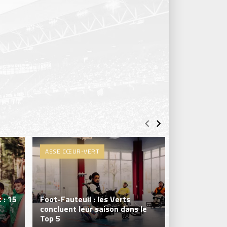
ASSE CŒUR-VERT
ASSE CŒUR-
 : 15
Foot-Fauteuil : les Verts
concluent leur saison dans le
Les Verts cl
Top 5
aboutie en D