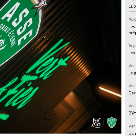
La 
Aujo
Les
prép
Aujo
Les
Ven
Le 
Ven
Der
Ven
BYm
Ven
Dans