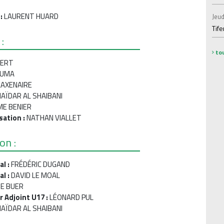
n
:
LAURENT HUARD
Jeud
Tif
:
tou
BERT
OUMA
LAXENAIRE
HAÏDAR AL SHAIBANI
ME BENIER
sation :
NATHAN VIALLET
on :
al :
FRÉDÉRIC DUGAND
al :
DAVID LE MOAL
E BUER
 Adjoint U17 :
LÉONARD PUL
HAÏDAR AL SHAIBANI