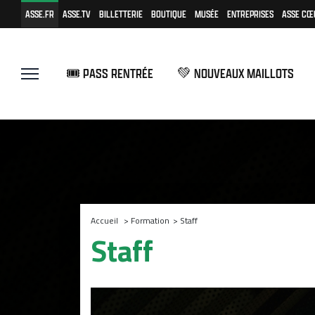
ASSE.FR
ASSE.TV
BILLETTERIE
BOUTIQUE
MUSÉE
ENTREPRISES
ASSE CŒ
🎟️ PASS RENTRÉE
💚 NOUVEAUX MAILLOTS
Accueil
>
Formation
>
Staff
Staff