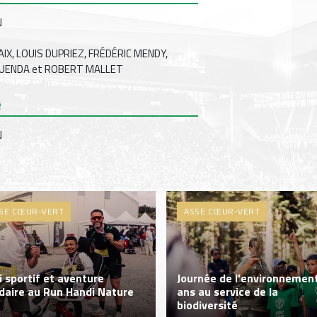
N
 AIX, LOUIS DUPRIEZ, FRÉDÉRIC MENDY,
HUENDA et ROBERT MALLET
e
N
SE CŒUR-VERT
ASSE CŒUR-VERT
i sportif et aventure
Journée de l'environnement
idaire au Run Handi Nature
ans au service de la
biodiversité