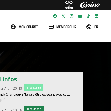
MON COMPTE
MEMBERSHIP
FR
l infos
#ASSEGF38
ENTR
urd'hui - 20h19
Jeudi 06 Août
ick Chandioux : "Je vais être exigeant avec cette
Séance plus légère p
ipe"
BILLE
Jeudi 06 Août
#FCSMASSE
urd'hui - 19h58
Je réserve mon Pass