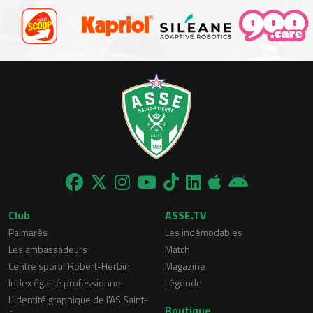
Club
ASSE.TV
Palmarès
Les indémodables
Les ambassadeurs
Match
Centre sportif Robert-Herbin
Magazine
Index égalité professionnel
Légende
L'identité graphique de l'AS Saint-
Boutique