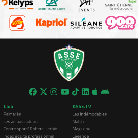
Club
ASSE.TV
Palmarès
Les indémodables
Les ambassadeurs
Match
Centre sportif Robert-Herbin
Magazine
Index égalité professionnel
Légende