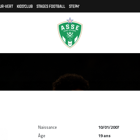
UR-VERT
KIDS'CLUB
STAGES FOOTBALL
STEPH'
Naissance
10/01/2007
Âge
19 ans