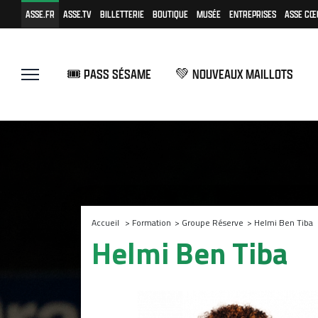
ASSE.FR
ASSE.TV
BILLETTERIE
BOUTIQUE
MUSÉE
ENTREPRISES
ASSE CŒ
🎟️ PASS SÉSAME
💚 NOUVEAUX MAILLOTS
Accueil
>
Formation
>
Groupe Réserve
>
Helmi Ben Tiba
Helmi Ben Tiba