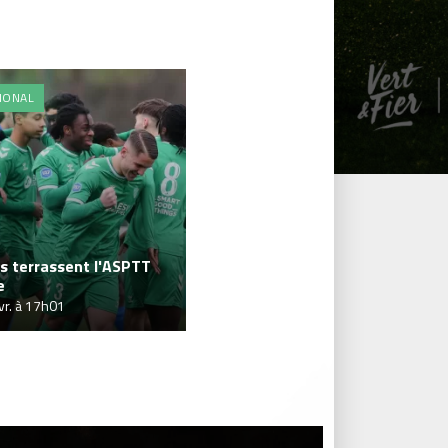
IONAL
s terrassent l'ASPTT
e
vr. à 17h01