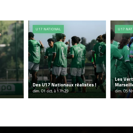
U17 NATIONAL
U17 NAT
Les Vert
Des U17 Nationaux réalistes !
Marseill
dim. 01 oct. à 17h29
dim. 05 fé