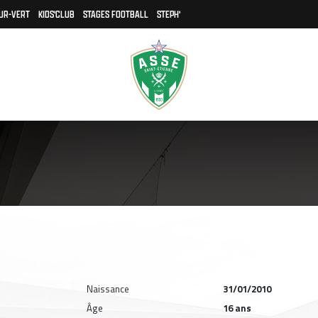
UR-VERT
KIDS'CLUB
STAGES FOOTBALL
STEPH'
Naissance
31/01/2010
Âge
16 ans