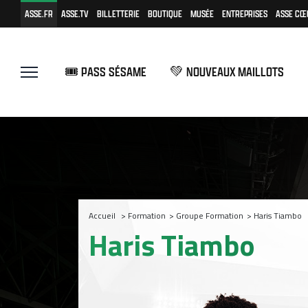
ASSE.FR
ASSE.TV
BILLETTERIE
BOUTIQUE
MUSÉE
ENTREPRISES
ASSE CŒ
🎟️ PASS SÉSAME
💚 NOUVEAUX MAILLOTS
Accueil
>
Formation
>
Groupe Formation
>
Haris Tiambo
Haris Tiambo