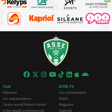
Club
ASSE.TV
Palmarès
Les indémodables
Les ambassadeurs
Match
Centre sportif Robert-Herbin
Magazine
Index égalité professionnel
Légende