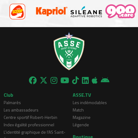
Club
ASSE.TV
Palmarès
Les indémodables
Les ambassadeurs
Match
Centre sportif Robert-Herbin
Magazine
Index égalité professionnel
Légende
L'identité graphique de l'AS Saint-
Boutique