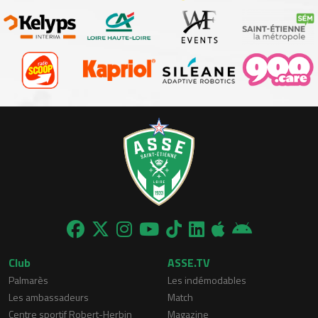
Club
ASSE.TV
Palmarès
Les indémodables
Les ambassadeurs
Match
Centre sportif Robert-Herbin
Magazine