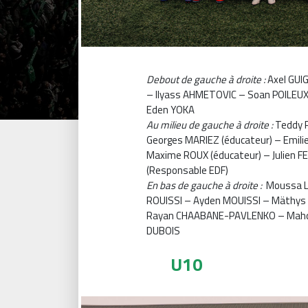
Debout de gauche à droite :
Axel GUI
– Ilyass AHMETOVIC – Soan POILEUX
Eden YOKA
Au milieu de gauche à droite :
Teddy P
Georges MARIEZ (éducateur) – Emili
Maxime ROUX (éducateur) – Julien FE
(Responsable EDF)
En bas de gauche à droite :
Moussa L
ROUISSI – Ayden MOUISSI – Mäthy
Rayan CHAABANE-PAVLENKO – Mahd
DUBOIS
U10