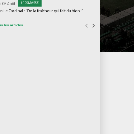
#FCSMASSE
i 06 Août
Dimanche 02 Août
en Le Cardinal : "De la fraîcheur qui fait du bien !"
Le point sur l'effecti
s les articles