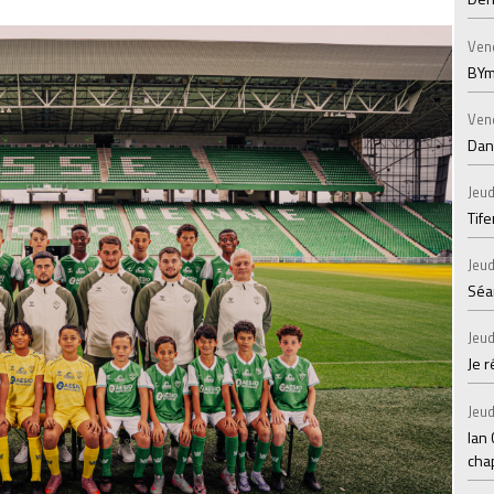
Ven
BYm
Ven
Dans
Jeud
Tif
Jeud
Séan
Jeud
Je 
Jeud
Ian
chap