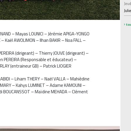
Jeud
Juli
tou
GNAND – Mayas LOUNICI – Jérémie APIGA-YONGO
 – Kaël AWOLIMON – Ilhan BAKIR – Noa FALL –
EREIRA (dirigeant) – Thierry JOUVE (dirigeant) –
en PEREIRA (Responsable et éducateur) –
RLAY (entraineur GB) – Patrick LIOGIER
ABIDI – Liham THERY – Naël VALLA – Mahièdine
s MARY – Kahys LUMINET – Adame KAMOUNI –
i BOUCANSSOT – Maïdine MEHADA – Clément