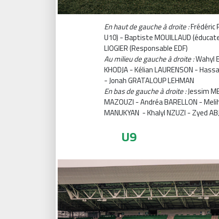
En haut de gauche à droite :
Frédéric
U10) - Baptiste MOUILLAUD (éducateur
LIOGIER (Responsable EDF)
Au milieu de gauche à droite :
Wahyl E
KHODJA - Kélian LAURENSON - Hassan
- Jonah GRATALOUP LEHMAN
En bas de gauche à droite :
Jessim M
MAZOUZI - Andréa BARELLON - Melih 
MANUKYAN - Khalyl NZUZI - Zyed AB
U9