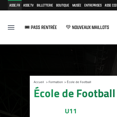
ASSE.FR
ASSE.TV
BILLETTERIE
BOUTIQUE
MUSÉE
ENTREPRISES
ASSE CŒ
🎟️ PASS RENTRÉE
💚 NOUVEAUX MAILLOTS
Accueil
>
Formation
>
École de Football
École de Football
U11