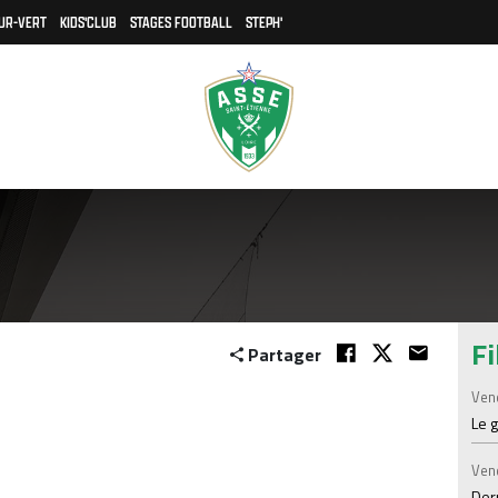
UR-VERT
KIDS'CLUB
STAGES FOOTBALL
STEPH'
Fi
Partager
Ven
Le 
Ven
Der