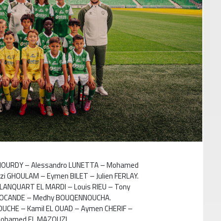
n JOURDY – Alessandro LUNETTA – Mohamed
i GHOULAM – Eymen BILET – Julien FERLAY.
LANQUART EL MARDI – Louis RIEU – Tony
u BOCANDE – Medhy BOUQENNOUCHA.
OUCHE – Kamil EL OUAD – Aymen CHERIF –
Mohamed EL MAZOUZI.