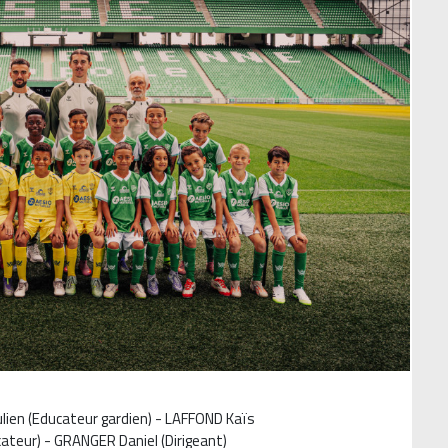
ulien (Educateur gardien) - LAFFOND Kaïs
ateur) - GRANGER Daniel (Dirigeant)