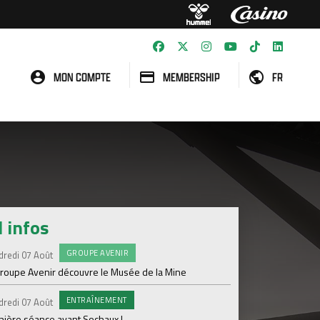
MON COMPTE
MEMBERSHIP
FR
l infos
GROUPE AVENIR
#FCS
dredi 07 Août
Jeudi 06 Août
groupe Avenir découvre le Musée de la Mine
Informations concern
ENTRAÎNEMENT
C
dredi 07 Août
Mercredi 05 Août
nière séance avant Sochaux !
Nouveau renfort pour