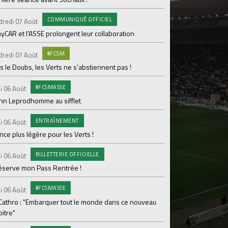
pour Lamine Sonko
COMMUNIQUÉ OFFICIEL
dredi 07 Août
PRO
Mardi 04 Août
yCAR et l'ASSE prolongent leur collaboration
Dans les coulisses 
#FCSM
dredi 07 Août
MED
Mardi 04 Août
 le Doubs, les Verts ne s'abstiennent pas !
Les backstages du m
#FCSMASSE
i 06 Août
GROU
Lundi 03 Août
enn Leprodhomme au sifflet
Les Verts sur le po
ENTRAÎNEMENT
Ploufragan
i 06 Août
ce plus légère pour les Verts !
AGE
Lundi 03 Août
BILLETTERIE OFFICIELLE
Le programme de la 
i 06 Août
réserve mon Pass Rentrée !
#FCS
Lundi 03 Août
#FCSMASSE
Parcage complet pou
i 06 Août
 Cathro : "Embarquer tout le monde dans ce nouveau
#ASS
Lundi 03 Août
itre"
Le dernier match de