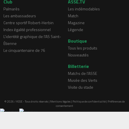
Club
ASSE.TV
Palmarès
Les indémodables
Les ambassadeurs
Match
Centre sportif Robert-Herbin
Magazine
Index égalité professionnel
Légende
L'identité graphique de l'AS Saint-
Boutique
Étienne
Tous les produits
Le cinquantenaire de 76
Nouveautés
Billetterie
Matchs de l'ASSE
Musée des Verts
Visite du stade
© 2026 / ASSE - Tous droits réservés |
Mentions légales
|
Politique de confidentialité
|
Préférences de
consentement