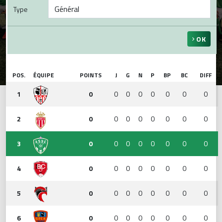
Type
OK
POS.
ÉQUIPE
POINTS
J
G
N
P
BP
BC
DIFF
1
0
0
0
0
0
0
0
0
2
0
0
0
0
0
0
0
0
3
0
0
0
0
0
0
0
0
4
0
0
0
0
0
0
0
0
5
0
0
0
0
0
0
0
0
6
0
0
0
0
0
0
0
0