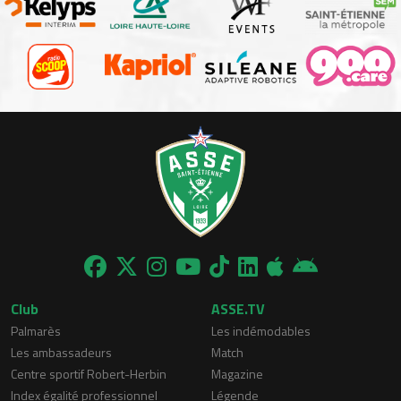
Club
ASSE.TV
Palmarès
Les indémodables
Les ambassadeurs
Match
Centre sportif Robert-Herbin
Magazine
Index égalité professionnel
Légende