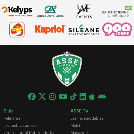
Club
ASSE.TV
Palmarès
Les indémodables
Les ambassadeurs
Match
Centre sportif Robert-Herbin
Magazine