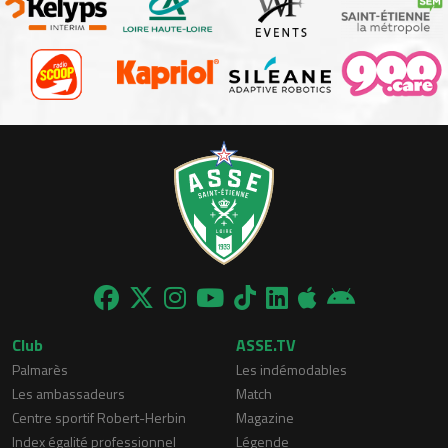
Club
ASSE.TV
Palmarès
Les indémodables
Les ambassadeurs
Match
Centre sportif Robert-Herbin
Magazine
Index égalité professionnel
Légende