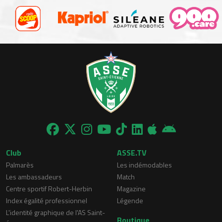
Club
ASSE.TV
Palmarès
Les indémodables
Les ambassadeurs
Match
Centre sportif Robert-Herbin
Magazine
Index égalité professionnel
Légende
L'identité graphique de l'AS Saint-
Boutique