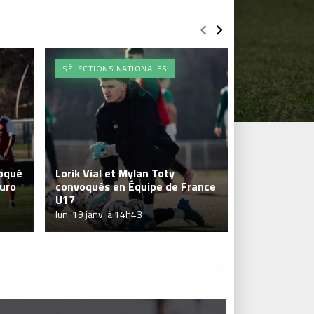
SÉLECTIONS NATIONALES
SÉLECTIONS 
oqué
Lorik Vial et Mylan Toty
Euro
convoqués en Équipe de France
Nathan Kasi
U17
de France U
lun. 19 janv. à 14h43
mar. 13 janv. à