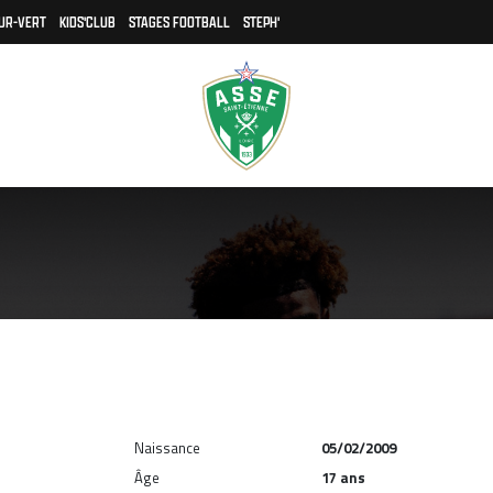
UR-VERT
KIDS'CLUB
STAGES FOOTBALL
STEPH'
Naissance
05/02/2009
Âge
17 ans