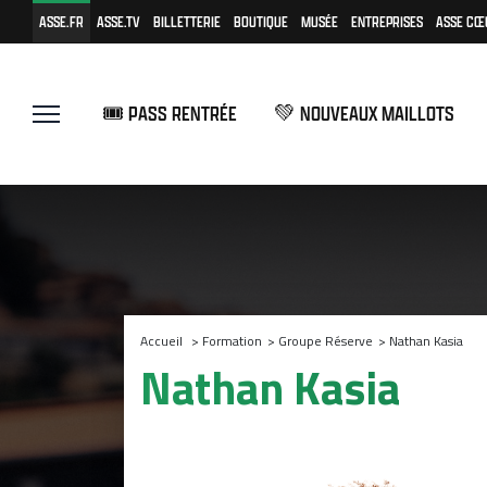
ASSE.FR
ASSE.TV
BILLETTERIE
BOUTIQUE
MUSÉE
ENTREPRISES
ASSE CŒ
🎟️ PASS RENTRÉE
💚 NOUVEAUX MAILLOTS
Accueil
>
Formation
>
Groupe Réserve
>
Nathan Kasia
Nathan Kasia