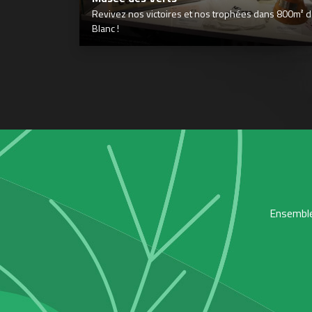
Revivez nos victoires et nos trophées dans 800m² déd
Blanc !
Ensemble,