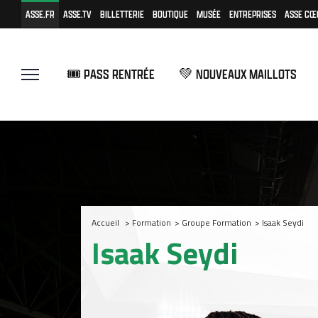
ASSE.FR
ASSE.TV
BILLETTERIE
BOUTIQUE
MUSÉE
ENTREPRISES
ASSE CŒ
🎟️ PASS RENTRÉE
💚 NOUVEAUX MAILLOTS
Accueil
>
Formation
>
Groupe Formation
>
Isaak Seydi
Isaak Seydi