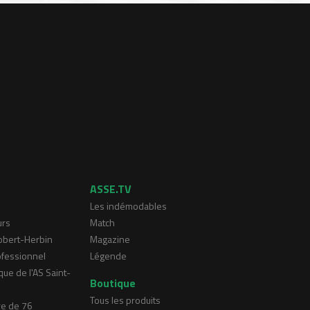
ASSE.TV
Les indémodables
urs
Match
Robert-Herbin
Magazine
ofessionnel
Légende
que de l'AS Saint-
Boutique
Tous les produits
re de 76