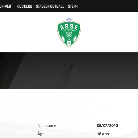
UR-VERT
KIDS'CLUB
STAGES FOOTBALL
STEPH'
Naissance
08/07/2010
Âge
16 ans