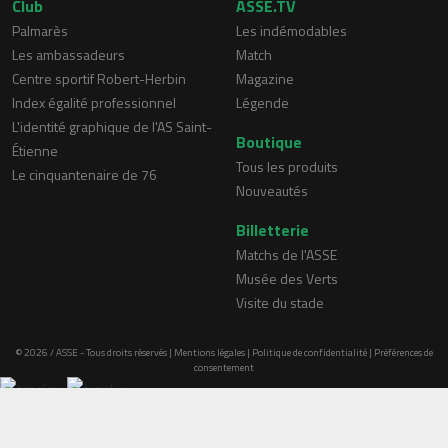
Club
ASSE.TV
Palmarès
Les indémodables
Les ambassadeurs
Match
Centre sportif Robert-Herbin
Magazine
Index égalité professionnel
Légende
L'identité graphique de l'AS Saint-
Boutique
Étienne
Tous les produits
Le cinquantenaire de 76
Nouveautés
Billetterie
Matchs de l'ASSE
Musée des Verts
Visite du stade
© 2026 / ASSE - Tous droits réservés |
Mentions légales
|
Politique de confidentialité
|
Préférences de
consentement