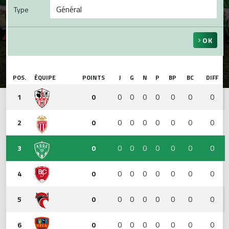
Type
OK
POS.
ÉQUIPE
POINTS
J
G
N
P
BP
BC
DIFF
1
0
0
0
0
0
0
0
0
2
0
0
0
0
0
0
0
0
3
0
0
0
0
0
0
0
0
4
0
0
0
0
0
0
0
0
5
0
0
0
0
0
0
0
0
6
0
0
0
0
0
0
0
0