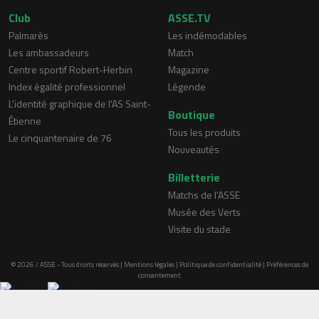
Club
ASSE.TV
Palmarès
Les indémodables
Les ambassadeurs
Match
Centre sportif Robert-Herbin
Magazine
Index égalité professionnel
Légende
L'identité graphique de l'AS Saint-
Boutique
Étienne
Tous les produits
Le cinquantenaire de 76
Nouveautés
Billetterie
Matchs de l'ASSE
Musée des Verts
Visite du stade
© 2026 / ASSE - Tous droits réservés |
Mentions légales
|
Politique de confidentialité
|
Préférences de
consentement