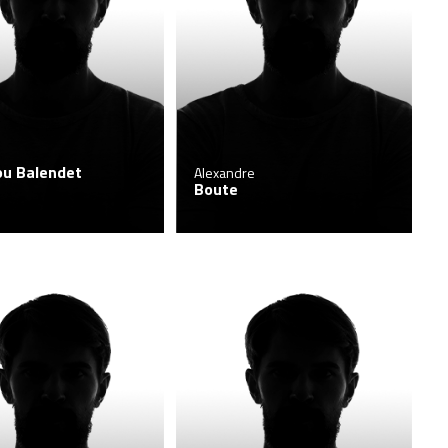
u Balendet
Alexandre
Boute