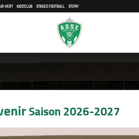
UR-VERT
KIDS'CLUB
STAGES FOOTBALL
STEPH'
venir
Saison 2026-2027