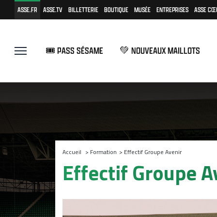
ASSE.FR
ASSE.TV
BILLETTERIE
BOUTIQUE
MUSÉE
ENTREPRISES
ASSE CŒ
🎟️ PASS SÉSAME
💚 NOUVEAUX MAILLOTS
Accueil
>
Formation
>
Effectif Groupe Avenir
Effectif Groupe A