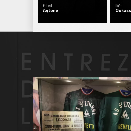
Gibril
Iliès
Aytone
Oukass