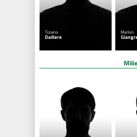
Tiziano
Marlon
Daillere
Giangr
Mili