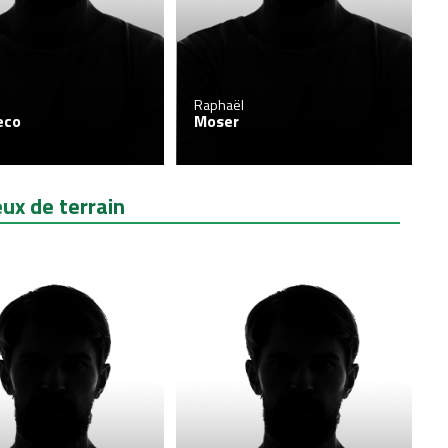
Raphaël
eco
Moser
eux de terrain