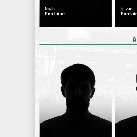
Noah
Rayan
Fontaine
Fontai
A