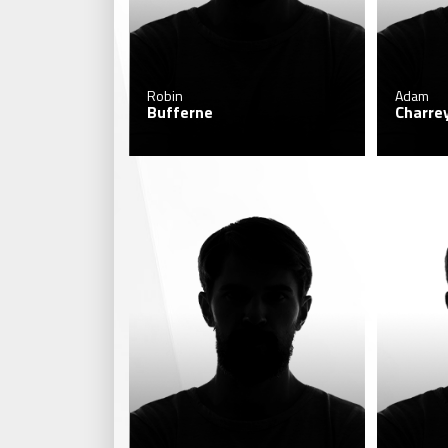
Robin
Adam
Bufferne
Charre