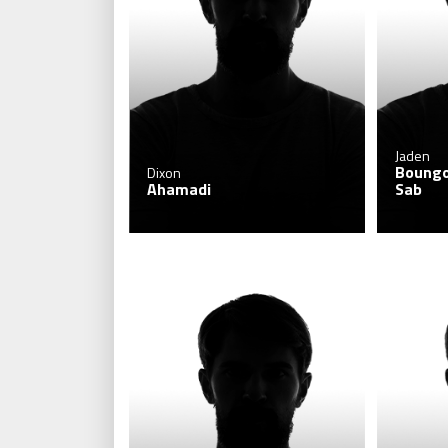
Jaden
Boungo
Dixon
Ahamadi
Sab