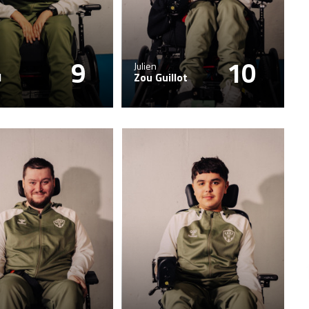
9
10
Julien
d
Zou Guillot