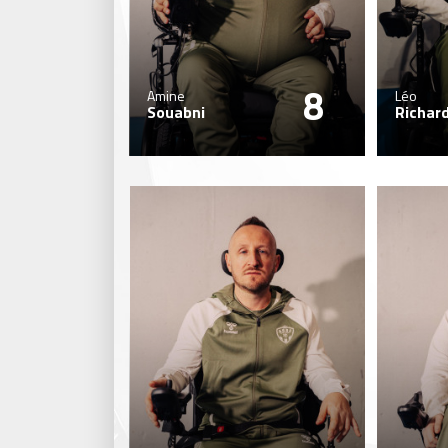
8
Amine
Léo
Souabni
Richar