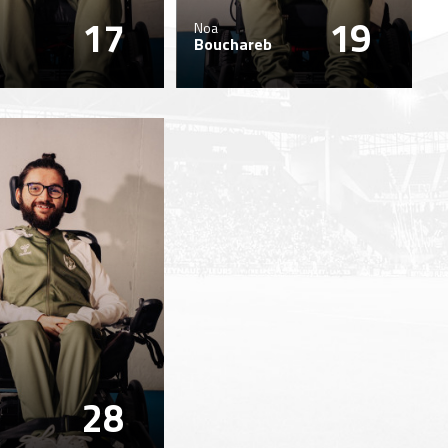
17
19
Noa
Bouchareb
28
n