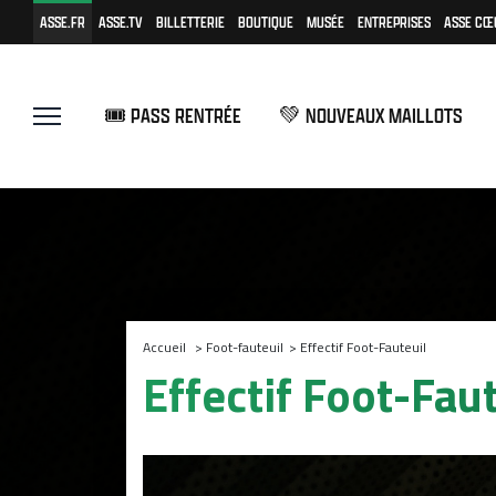
ASSE.FR
ASSE.TV
BILLETTERIE
BOUTIQUE
MUSÉE
ENTREPRISES
ASSE CŒ
🎟️ PASS RENTRÉE
💚 NOUVEAUX MAILLOTS
Accueil
>
Foot-fauteuil
>
Effectif Foot-Fauteuil
Effectif Foot-Fau