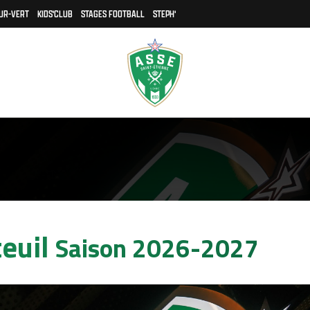
UR-VERT
KIDS'CLUB
STAGES FOOTBALL
STEPH'
teuil
Saison 2026-2027