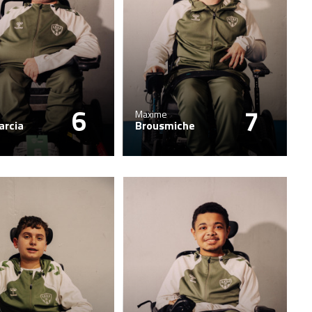
6
7
Maxime
arcia
Brousmiche