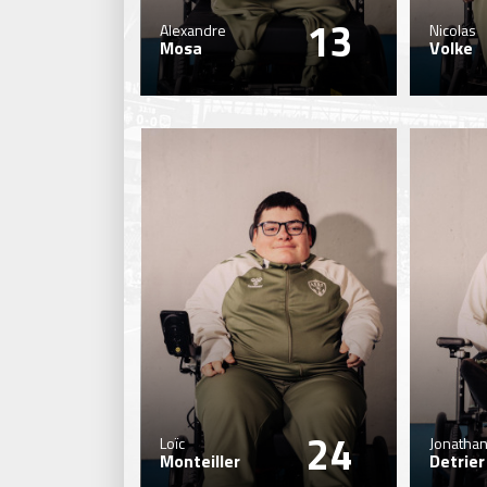
13
Alexandre
Nicolas
Mosa
Volke
24
Loïc
Jonatha
Monteiller
Detrier