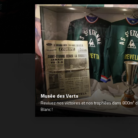
Musée des Verts
Revivez nos victoires et nos trophées dans 800m² déd
Blanc !