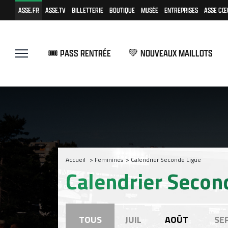
ASSE.FR
ASSE.TV
BILLETTERIE
BOUTIQUE
MUSÉE
ENTREPRISES
ASSE CŒ
🎟️ PASS RENTRÉE
💚 NOUVEAUX MAILLOTS
Accueil
>
Feminines
>
Calendrier Seconde Ligue
Calendrier Secon
TOUS
JUIL
AOÛT
SE