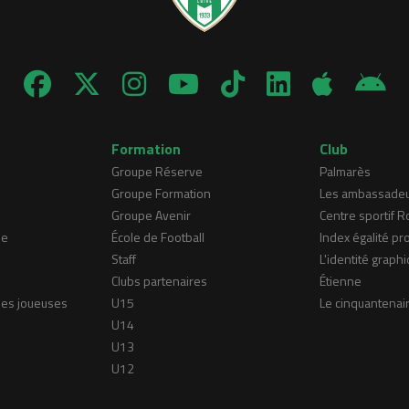
Formation
Club
Groupe Réserve
Palmarès
Groupe Formation
Les ambassade
Groupe Avenir
Centre sportif 
ne
École de Football
Index égalité pr
Staff
L'identité graphi
Clubs partenaires
Étienne
nes joueuses
U15
Le cinquantenai
U14
U13
U12