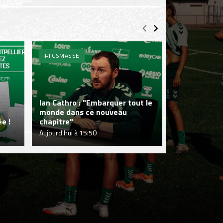
#FCSMASSE
#FCSMASSE
Ian Cathro : "Embarquer tout le
monde dans ce nouveau
Julien Le Car
e !
chapitre"
fraîcheur qui
Aujourd'hui à 15:50
Aujourd'hui à 1