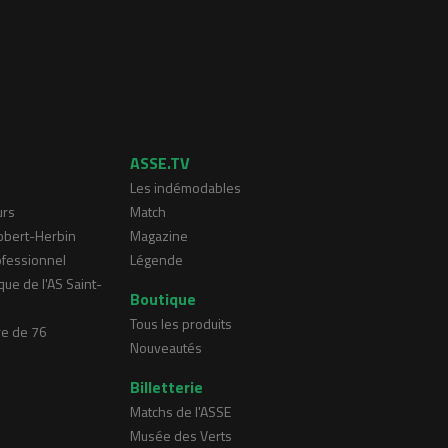
ASSE.TV
Les indémodables
urs
Match
Robert-Herbin
Magazine
ofessionnel
Légende
que de l'AS Saint-
Boutique
Tous les produits
re de 76
Nouveautés
Billetterie
Matchs de l'ASSE
Musée des Verts