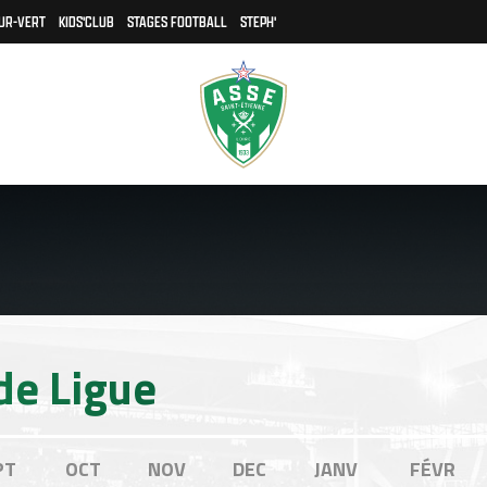
UR-VERT
KIDS'CLUB
STAGES FOOTBALL
STEPH'
de Ligue
PT
OCT
NOV
DEC
JANV
FÉVR