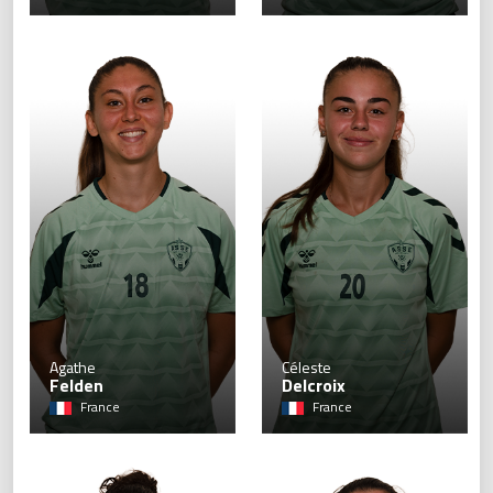
18
Agathe
Céleste
Felden
Delcroix
France
France