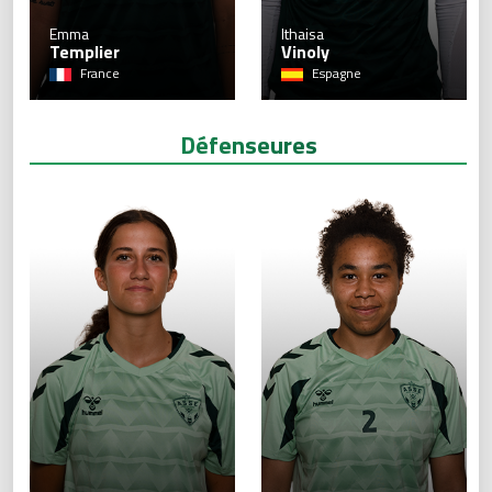
1
Emma
Ithaisa
Templier
Vinoly
France
Espagne
Défenseures