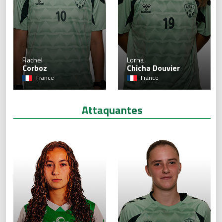
10
Rachel
Lorna
Corboz
Chicha Douvier
France
France
Attaquantes