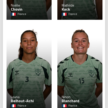
Noélie
Mathilde
Chovin
Kack
France
France
3
Louna
Ninon
Belhout-Achi
Blanchard
France
France