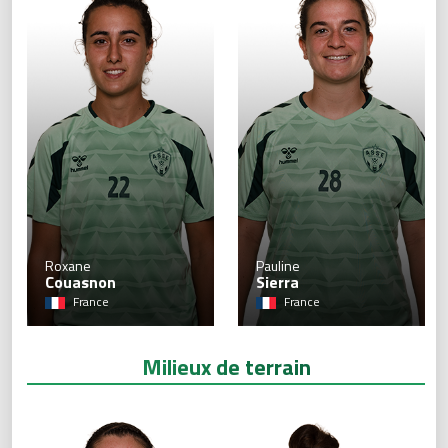
22
Roxane
Pauline
Couasnon
Sierra
France
France
Milieux de terrain