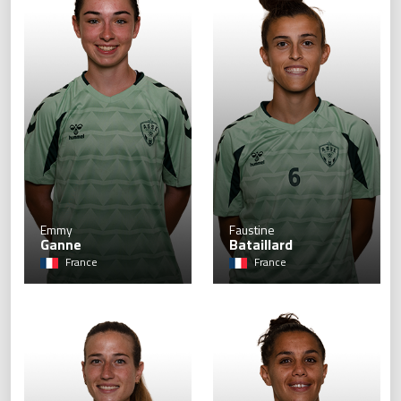
Emmy
Faustine
Ganne
Bataillard
France
France