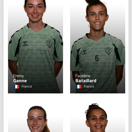
Emmy
Faustine
Ganne
Bataillard
France
France