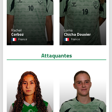
10
Rachel
Lorna
Corboz
Chicha Douvier
France
France
Attaquantes