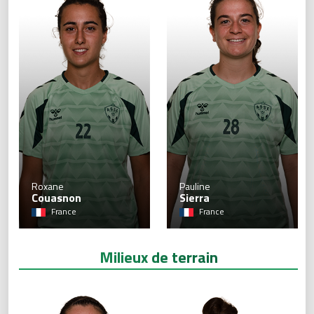
22
Roxane
Pauline
Couasnon
Sierra
France
France
Milieux de terrain