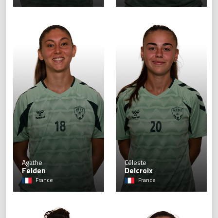
18
Agathe
Céleste
Felden
Delcroix
France
France