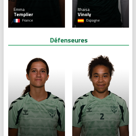
1
Emma
Ithaisa
Templier
Vinoly
France
Espagne
Défenseures