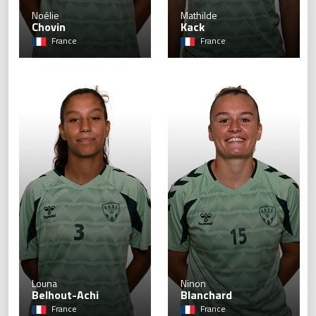
Noélie
Mathilde
Chovin
Kack
France
France
3
Louna
Ninon
Belhout-Achi
Blanchard
France
France