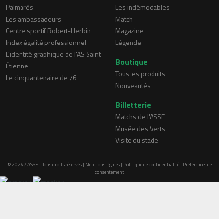
Palmarès
Les indémodables
Les ambassadeurs
Match
Centre sportif Robert-Herbin
Magazine
Index égalité professionnel
Légende
L'identité graphique de l'AS Saint-
Boutique
Étienne
Tous les produits
Le cinquantenaire de 76
Nouveautés
Billetterie
Matchs de l'ASSE
Musée des Verts
Visite du stade
© 2026 / ASSE - Tous droits réservés |
Mentions légales
|
Politique de confidentialité
|
Préférences de
consentement