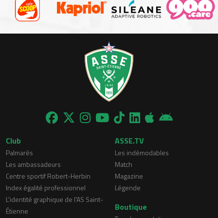
Club
ASSE.TV
Palmarès
Les indémodables
Les ambassadeurs
Match
Centre sportif Robert-Herbin
Magazine
Index égalité professionnel
Légende
L'identité graphique de l'AS Saint-
Boutique
Étienne