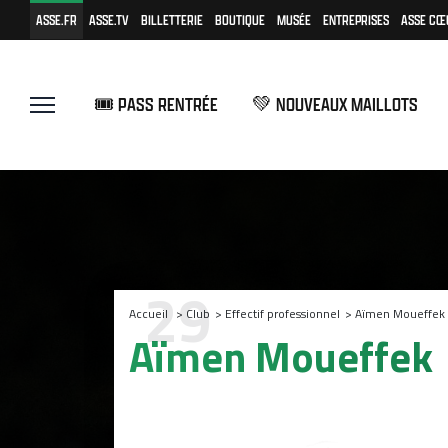
ASSE.FR
ASSE.TV
BILLETTERIE
BOUTIQUE
MUSÉE
ENTREPRISES
ASSE CŒ
🎟️ PASS RENTRÉE
💚 NOUVEAUX MAILLOTS
29
Accueil
>
Club
>
Effectif professionnel
>
Aïmen Moueffek
Aïmen Moueffek