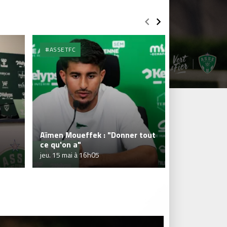
#ASSETFC
#MHSCASSE
Aïmen Moueffek : "Donner tout
Aïmen Mouef
ce qu'on a"
six points"
jeu. 15 mai à 16h05
ven. 14 mars à