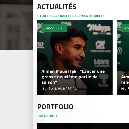
ACTUALITÉS
TOUTE L'ACTUALITÉ DE AÏMEN MOUEFFEK
#ASSECF63
#M
Aïmen Moueffek : "Lancer une
grosse deuxième partie de
Aïm
saison"
ren
jeu. 15 janv. à 16h15
jeu.
PORTFOLIO
SA GALERIE