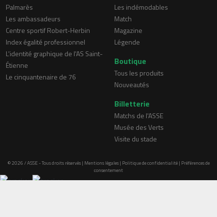
Palmarès
Les indémodables
Les ambassadeurs
Match
Centre sportif Robert-Herbin
Magazine
Index égalité professionnel
Légende
L'identité graphique de l'AS Saint-
Boutique
Étienne
Tous les produits
Le cinquantenaire de 76
Nouveautés
Billetterie
Matchs de l'ASSE
Musée des Verts
Visite du stade
© 2026 / ASSE - Tous droits réservés |
Mentions légales
|
Politique de confidentialité
|
Préférences de
consentement