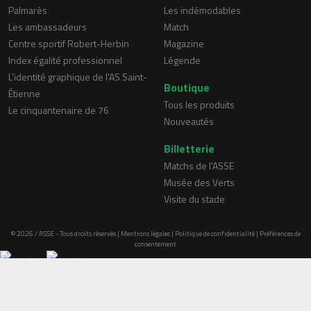
Palmarès
Les indémodables
Les ambassadeurs
Match
Centre sportif Robert-Herbin
Magazine
Index égalité professionnel
Légende
L'identité graphique de l'AS Saint-
Boutique
Étienne
Tous les produits
Le cinquantenaire de 76
Nouveautés
Billetterie
Matchs de l'ASSE
Musée des Verts
Visite du stade
© 2026 / ASSE - Tous droits réservés |
Mentions légales
|
Politique de confidentialité
|
Préférences de
consentement