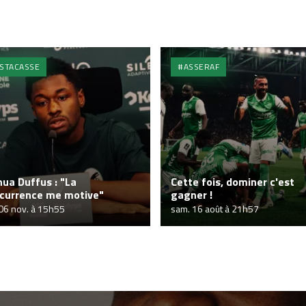
STACASSE
#ASSERAF
hua Duffus : "La
Cette fois, dominer c'est
currence me motive"
gagner !
 06 nov. à 15h55
sam. 16 août à 21h57