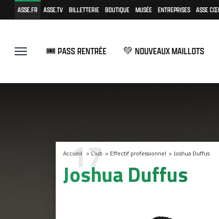
ASSE.FR
ASSE.TV
BILLETTERIE
BOUTIQUE
MUSÉE
ENTREPRISES
ASSE CŒ
🎟️ PASS RENTRÉE
💚 NOUVEAUX MAILLOTS
17
Accueil
>
Club
>
Effectif professionnel
>
Joshua Duffus
Joshua Duffus