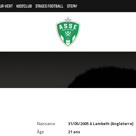
UR-VERT
KIDS'CLUB
STAGES FOOTBALL
STEPH'
Naissance
31/05/2005 à Lambeth (Angleterre)
Âge
21 ans