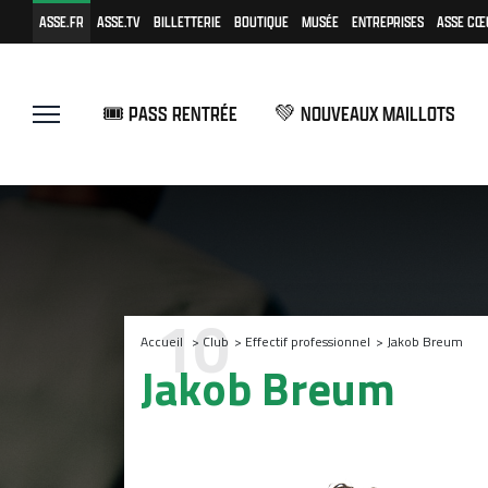
ASSE.FR
ASSE.TV
BILLETTERIE
BOUTIQUE
MUSÉE
ENTREPRISES
ASSE CŒ
🎟️ PASS RENTRÉE
💚 NOUVEAUX MAILLOTS
10
Accueil
>
Club
>
Effectif professionnel
>
Jakob Breum
Jakob Breum