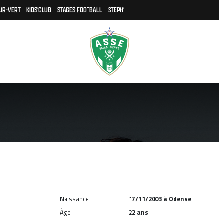
UR-VERT
KIDS'CLUB
STAGES FOOTBALL
STEPH'
Naissance
17/11/2003 à Odense
Âge
22 ans