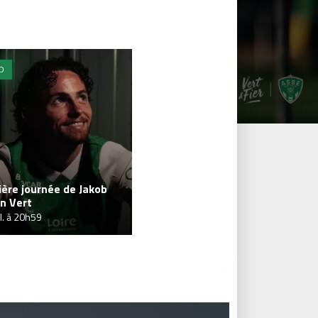
O
ère journée de Jakob
n Vert
il. à 20h59