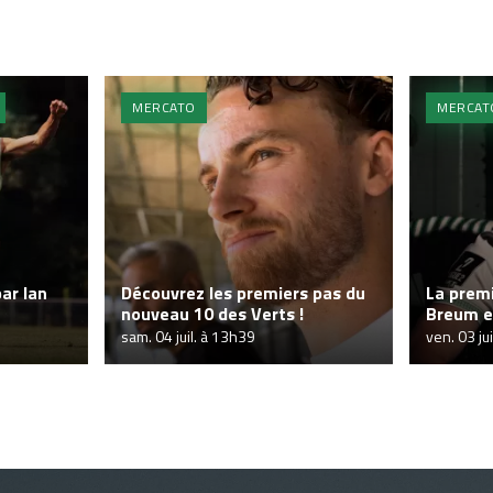
MERCATO
MERCAT
par Ian
Découvrez les premiers pas du
La premi
nouveau 10 des Verts !
Breum e
sam. 04 juil. à 13h39
ven. 03 ju