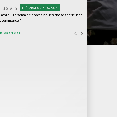
#L
Mercredi 29 Juil.
PRÉPARATION 2026/2027
edi 01 Août
Ian Cathro : "Les jou
Cathro : "La semaine prochaine, les choses sérieuses
t commencer"
s les articles