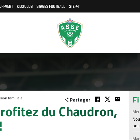
UR-VERT
KIDS'CLUB
STAGES FOOTBALL
STEPH'
Fi
sion familiale !
Partager
Profitez du Chaudron,
Mer
!
Nou
pou
Mar