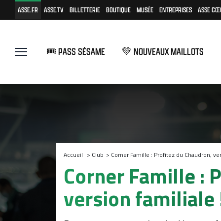
ASSE.FR
ASSE.TV
BILLETTERIE
BOUTIQUE
MUSÉE
ENTREPRISES
ASSE CŒ
🎟️ PASS SÉSAME
💚 NOUVEAUX MAILLOTS
Accueil
>
Club
>
Corner Famille : Profitez du Chaudron, ver
Corner Famille : 
version familiale 