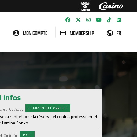
MON COMPTE
MEMBERSHIP
FR
l infos
COMMUNIQUÉ OFFICIEL
#A
credi 05 Août
Samedi 01 Août
veau renfort pour la réserve et contrat professionnel
Une victoire contre V
r Lamine Sonko
#A
Samedi 01 Août
PROS
di 04 Août
ASSE - Venise en dir