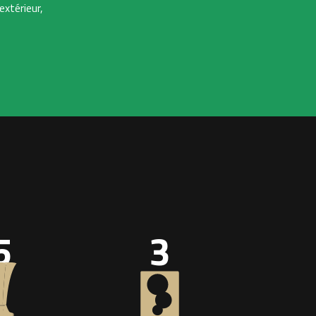
extérieur,
5
3