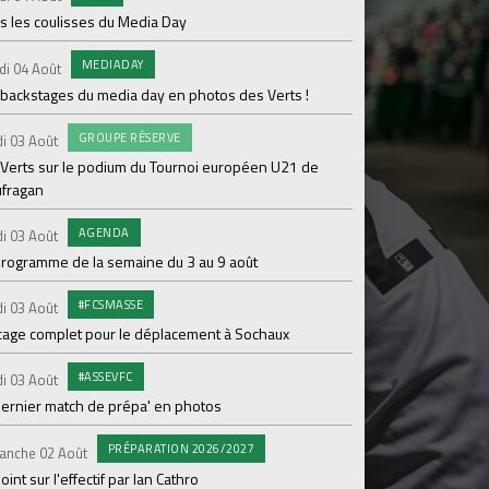
s les coulisses du Media Day
AB
Samedi 01 Août
MEDIADAY
di 04 Août
20 600 abonnés : l'AS
 backstages du media day en photos des Verts !
PR
Vendredi 31 Juil.
GROUPE RÉSERVE
i 03 Août
ASSE- Venise déloca
 Verts sur le podium du Tournoi européen U21 de
ufragan
CO
Vendredi 31 Juil.
L'ASSE et hummel rév
AGENDA
i 03 Août
maillot extérieur 2
programme de la semaine du 3 au 9 août
COMMU
Jeudi 30 Juil.
#FCSMASSE
i 03 Août
Kapriol renouvelle 
cage complet pour le déplacement à Sochaux
ENTRA
Jeudi 30 Juil.
#ASSEVFC
i 03 Août
Jour 6 en stage pour 
dernier match de prépa' en photos
#L
Mercredi 29 Juil.
PRÉPARATION 2026/2027
anche 02 Août
Le match face à Lau
oint sur l'effectif par Ian Cathro