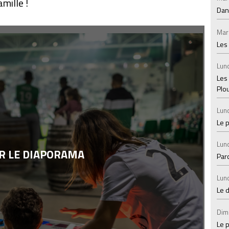
mille !
Dan
Mar
Les
Lund
Les
Plo
Lund
Le 
Lund
R LE DIAPORAMA
Par
Lund
Le 
Dim
Le p