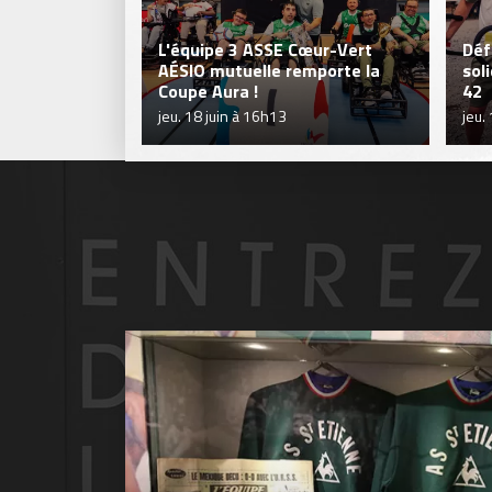
L'équipe 3 ASSE Cœur-Vert
Déf
AÉSIO mutuelle remporte la
sol
Coupe Aura !
42
jeu. 18 juin à 16h13
jeu.