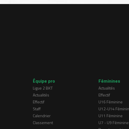
Équipe pro
Féminines
Ligue 2 BKT
Actualités
Actualités
Effectif
Effectif
U16 Féminine
Staff
U12-U14 Fémini
Calendrier
U11 Féminine
Classement
U7 - U9 Féminine