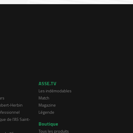
ASSE.TV
Les indémodables
urs
Match
Robert-Herbin
Magazine
ofessionnel
Légende
que de l'AS Saint-
Boutique
Tous les produits