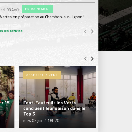
#FCS
Jeudi 06 Août
ENTRAÎNEMENT
edi 08 Août
Julien Le Cardinal : "D
 Vertes en préparation au Chambon-sur-Lignon !
s les articles
ASSE CŒUR-VERT
ASSE CŒUR-
 : 15
Foot-Fauteuil : les Verts
concluent leur saison dans le
Les Verts cl
Top 5
aboutie en D
mer. 03 juin à 18h20
lun. 25 mai à 