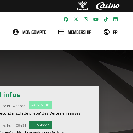
MON COMPTE
MEMBERSHIP
FR
l infos
#ASSEGF38
G
urd'hui - 11h55
Vendredi 07 Août
second match de prépa' des Vertes en images !
Le groupe Avenir dé
#FCSMASSE
E
urd'hui - 08h31
Vendredi 07 Août
résumé vidéo du premier succès Vert
Dernière séance ava