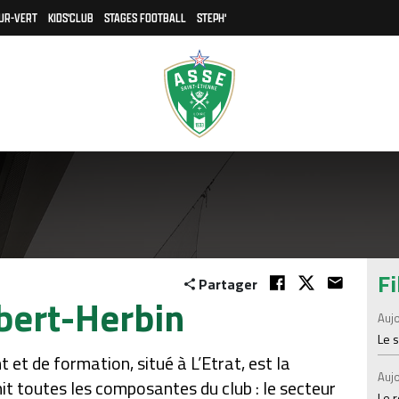
UR-VERT
KIDS'CLUB
STAGES FOOTBALL
STEPH'
Fi
Partager
obert-Herbin
Aujo
Le 
 et de formation, situé à L’Etrat, est la
Aujo
nit toutes les composantes du club : le secteur
Le 