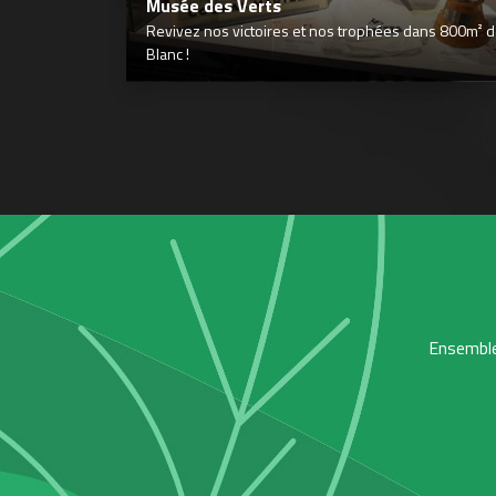
Musée des Verts
Revivez nos victoires et nos trophées dans 800m² déd
Blanc !
Ensemble,