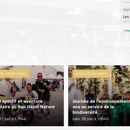
Sam
Les
tou
SE CŒUR-VERT
ASSE CŒUR-VERT
i sportif et aventure
Journée de l'environnement
idaire au Run Handi Nature
ans au service de la
biodiversité
 11 juin à 17h44
sam. 06 juin à 10h40