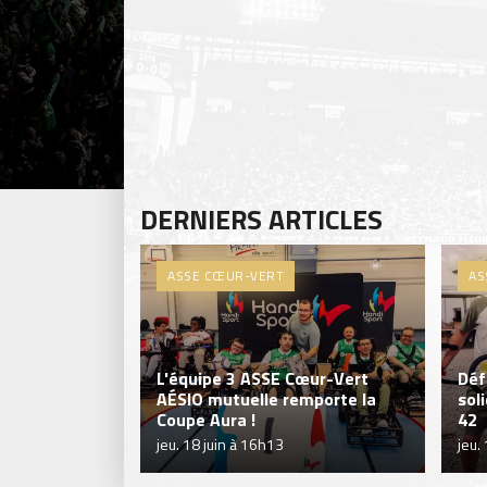
DERNIERS ARTICLES
ASSE CŒUR-VERT
AS
L'équipe 3 ASSE Cœur-Vert
Déf
AÉSIO mutuelle remporte la
sol
Coupe Aura !
42
jeu. 18 juin à 16h13
jeu.