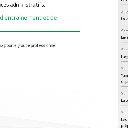
ices administratifs.
Aujo
 d'entraînement et de
La v
s
Sam
Ian 
2 pour le groupe professionnel
Sam
Larg
Sam
Yann
équ
Sam
La 
Sam
Les
prép