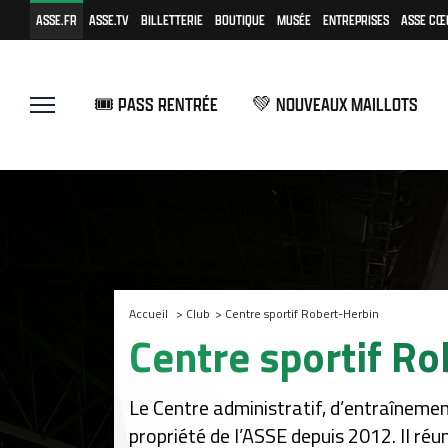
ASSE.FR
ASSE.TV
BILLETTERIE
BOUTIQUE
MUSÉE
ENTREPRISES
ASSE CŒ
🎟️ PASS RENTRÉE
💚 NOUVEAUX MAILLOTS
Accueil
>
Club
>
Centre sportif Robert-Herbin
Centre sportif R
Le Centre administratif, d’entraînement
propriété de l’ASSE depuis 2012. Il réu