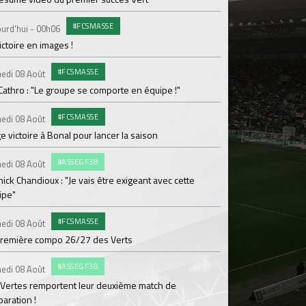
#FCSMASSE
C
urd'hui - 00h06
Vendredi 07 Août
ictoire en images !
BYmyCAR et l'ASSE pr
#FCSMASSE
#
edi 08 Août
Vendredi 07 Août
Cathro : "Le groupe se comporte en équipe !"
Dans le Doubs, les V
#FCSMASSE
#FCS
edi 08 Août
Jeudi 06 Août
e victoire à Bonal pour lancer la saison
Tifenn Leprodhomme 
#ASSEGF38
ENTR
edi 08 Août
Jeudi 06 Août
ick Chandioux : "Je vais être exigeant avec cette
Séance plus légère p
ipe"
BILLE
Jeudi 06 Août
#FCSMASSE
edi 08 Août
Je réserve mon Pass
première compo 26/27 des Verts
#FCS
Jeudi 06 Août
#ASSEGF38
edi 08 Août
Ian Cathro : "Embar
 Vertes remportent leur deuxième match de
chapitre"
aration !