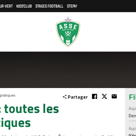
UR-VERT
KIDS'CLUB
STAGES FOOTBALL
STEPH'
Fi
 pratiques
Partager
: toutes les
Aujo
tiques
Der
Aujo
BYm