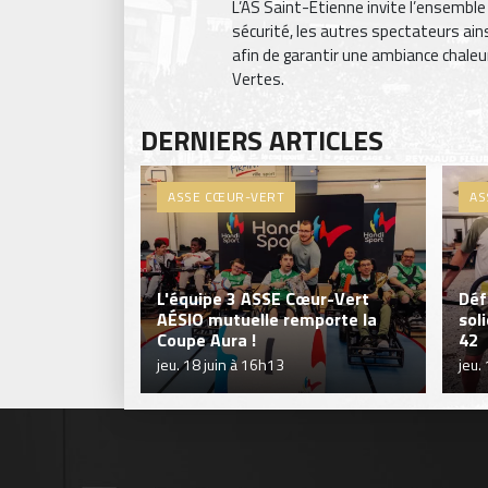
L’AS Saint-Étienne invite l’ensemble
sécurité, les autres spectateurs ain
afin de garantir une ambiance chaleu
Vertes.
DERNIERS ARTICLES
ASSE CŒUR-VERT
AS
L'équipe 3 ASSE Cœur-Vert
Déf
AÉSIO mutuelle remporte la
sol
Coupe Aura !
42
jeu. 18 juin à 16h13
jeu.