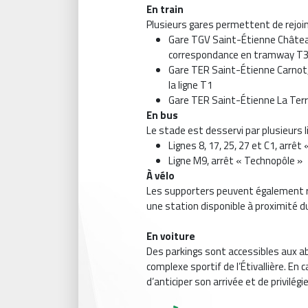
En train
Plusieurs gares permettent de rejoin
Gare TGV Saint-Étienne Château
correspondance en tramway T
Gare TER Saint-Étienne Carnot,
la ligne T1
Gare TER Saint-Étienne La Terr
En bus
Le stade est desservi par plusieurs 
Lignes 8, 17, 25, 27 et C1, arrêt
Ligne M9, arrêt « Technopôle »
À vélo
Les supporters peuvent également rej
une station disponible à proximité du 
En voiture
Des parkings sont accessibles aux a
complexe sportif de l’Étivallière. En
d’anticiper son arrivée et de privilé