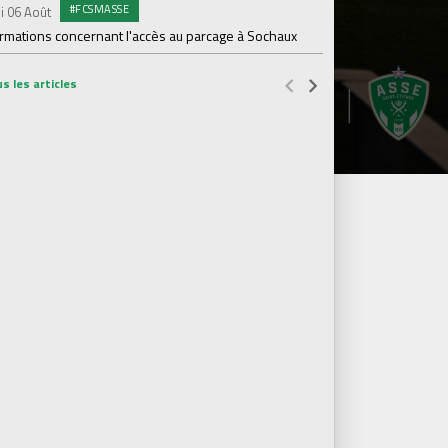
#FCSMASSE
i 06 Août
PR
Samedi 01 Août
ormations concernant l'accès au parcage à Sochaux
Ian Cathro : "La sem
vont commencer"
s les articles