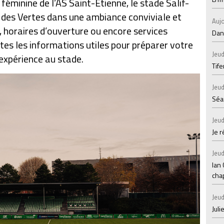
 féminine de l’AS Saint-Étienne, le stade Salif-
 des Vertes dans une ambiance conviviale et
Aujo
ie, horaires d’ouverture ou encore services
Dans
outes les informations utiles pour préparer votre
Jeud
expérience au stade.
Tif
Jeud
Séan
Jeud
Je 
Jeud
Ian
chap
Jeud
Juli