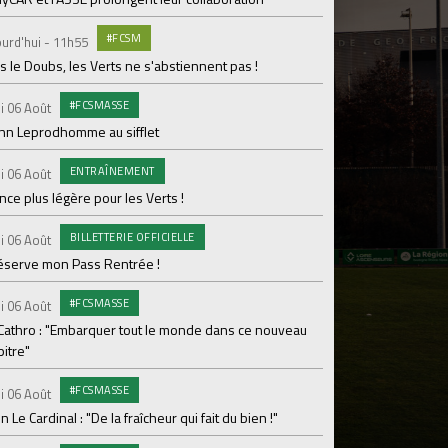
Dans les coulisses 
#FCSM
urd'hui - 11h55
MED
Mardi 04 Août
 le Doubs, les Verts ne s'abstiennent pas !
Les backstages du m
#FCSMASSE
i 06 Août
GROU
Lundi 03 Août
enn Leprodhomme au sifflet
Les Verts sur le po
ENTRAÎNEMENT
Ploufragan
i 06 Août
ce plus légère pour les Verts !
AGE
Lundi 03 Août
BILLETTERIE OFFICIELLE
Le programme de la 
i 06 Août
réserve mon Pass Rentrée !
#FCS
Lundi 03 Août
#FCSMASSE
Parcage complet pou
i 06 Août
 Cathro : "Embarquer tout le monde dans ce nouveau
#ASS
Lundi 03 Août
itre"
Le dernier match de
#FCSMASSE
i 06 Août
Dimanche 02 Août
en Le Cardinal : "De la fraîcheur qui fait du bien !"
Le point sur l'effecti