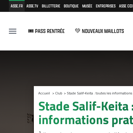
ASSE.FR
ASSE.TV
BILLETTERIE
BOUTIQUE
MUSÉE
ENTREPRISES
ASSE CŒ
🎟️ PASS RENTRÉE
💚 NOUVEAUX MAILLOTS
Accueil
>
Club
>
Stade Salif-Keita : toutes les informations
Stade Salif-Keita 
informations pra