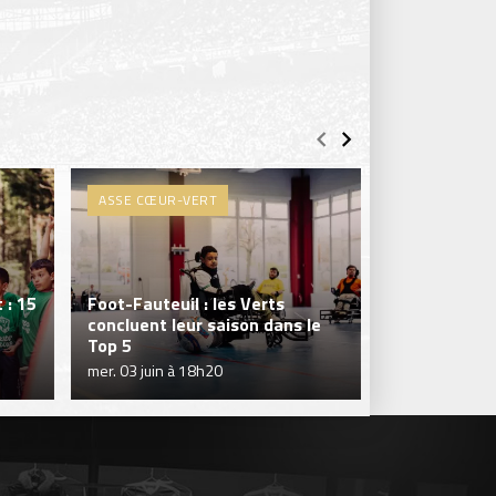
ASSE CŒUR-VERT
ASSE CŒUR-
 : 15
Foot-Fauteuil : les Verts
concluent leur saison dans le
Les Verts cl
Top 5
aboutie en D
mer. 03 juin à 18h20
lun. 25 mai à 