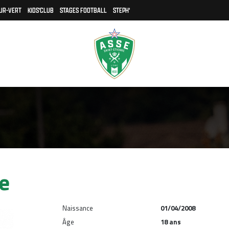
UR-VERT
KIDS'CLUB
STAGES FOOTBALL
STEPH'
e
Naissance
01/04/2008
Âge
18 ans