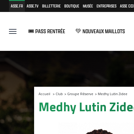
ASSE.FR
ASSE.TV
BILLETTERIE
BOUTIQUE
MUSÉE
ENTREPRISES
ASSE CŒ
🎟️ PASS RENTRÉE
💚 NOUVEAUX MAILLOTS
Accueil
>
Club
>
Groupe Réserve
>
Medhy Lutin Zidee
Medhy Lutin Zide