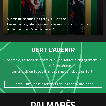
Visite du stade Geoffroy-Guichard
Laissez vous guider dans les coulisses du Chaudron sous un
angle que vous n’avez jamais vu !
VERT L'AVENIR
Ensemble, faisons de notre club une source d'engagement, à
domicile et à l'extérieur,
car un club de football engagé est un club plus fort !
> DÉCOUVREZ NOS ENGAGEMENTS ET NOTRE DÉMARCHE RSE
PALMARÈS