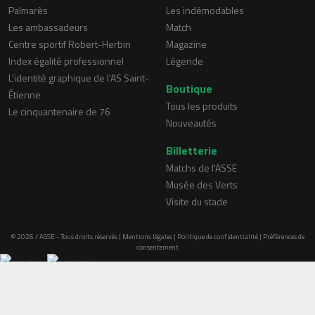
Palmarès
Les indémodables
Les ambassadeurs
Match
Centre sportif Robert-Herbin
Magazine
Index égalité professionnel
Légende
L'identité graphique de l'AS Saint-
Boutique
Étienne
Tous les produits
Le cinquantenaire de 76
Nouveautés
Billetterie
Matchs de l'ASSE
Musée des Verts
Visite du stade
© 2026 / ASSE - Tous droits réservés |
Mentions légales
|
Politique de confidentialité
|
Préférences de
consentement