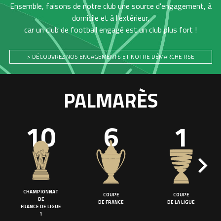
Ensemble, faisons de notre club une source d'engagement, à
domicile et à l'extérieur,
car un club de football engagé est un club plus fort !
> DÉCOUVREZ NOS ENGAGEMENTS ET NOTRE DÉMARCHE RSE
PALMARÈS
10
6
1
CHAMPIONNAT
COUPE
COUPE
DE
DE FRANCE
DE LA LIGUE
FRANCE DE LIGUE
1