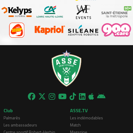
Club
ASSE.TV
Palmarès
Les indémodables
Les ambassadeurs
Match
Centre sportif Robert-Herbin
Magazine