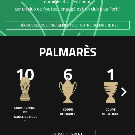
domicile et à l'extérieur,
car un club de football engagé est un club plus fort !
> DÉCOUVREZ NOS ENGAGEMENTS ET NOTRE DÉMARCHE RSE
PALMARÈS
10
6
1
CHAMPIONNAT
COUPE
COUPE
DE
DE FRANCE
DE LA LIGUE
FRANCE DE LIGUE
1
> MUSÉE DES VERTS