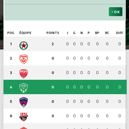
OK
POS.
ÉQUIPE
POINTS
J
G
N
P
BP
BC
DIFF
1
2
0
0
0
0
0
0
0
2
0
0
0
0
0
0
0
0
3
0
0
0
0
0
0
0
0
4
0
0
0
0
0
0
0
0
5
0
0
0
0
0
0
0
0
6
0
0
0
0
0
0
0
0