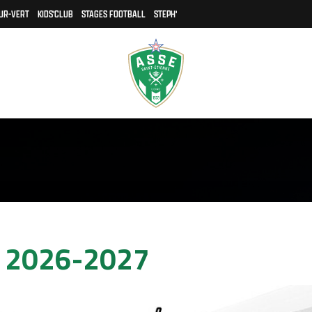
UR-VERT
KIDS'CLUB
STAGES FOOTBALL
STEPH'
n 2026-2027