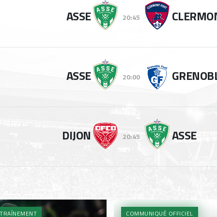
ASSE
CLERMO
20:45
ASSE
GRENOB
20:00
DIJON
ASSE
20:45
TRAÎNEMENT
COMMUNIQUÉ OFFICIEL