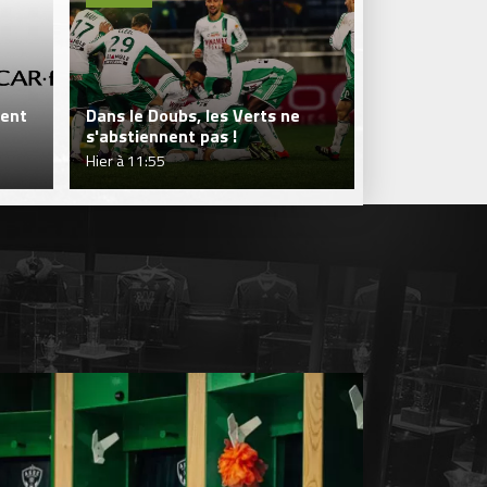
gent
Dans le Doubs, les Verts ne
s'abstiennent pas !
Tifenn Lepr
Hier à 11:55
jeu. 06 août à 