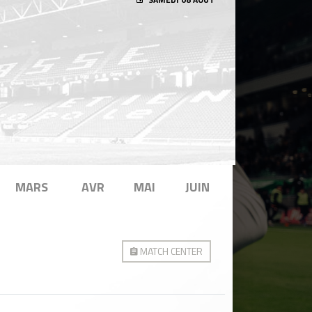
MARS
AVR
MAI
JUIN
MATCH CENTER