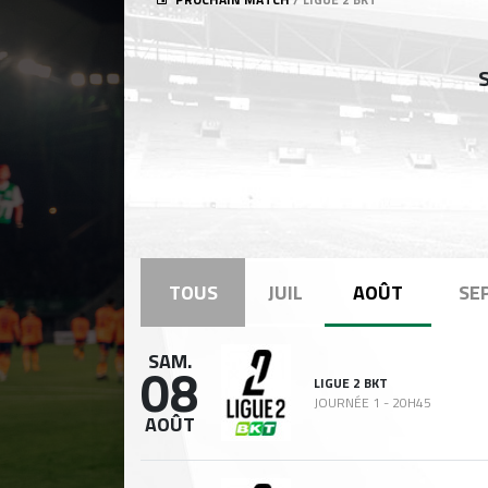
TOUS
JUIL
AOÛT
SE
SAM.
08
LIGUE 2 BKT
JOURNÉE 1 -
20H45
AOÛT