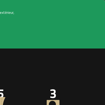
extérieur,
5
3