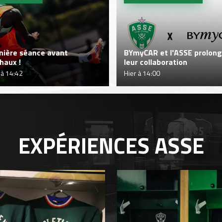
nière séance avant
BYmyCAR et l'ASSE prolon
haux !
leur collaboration
 à 14:42
Hier à 14:00
EXPÉRIENCES
ASSE