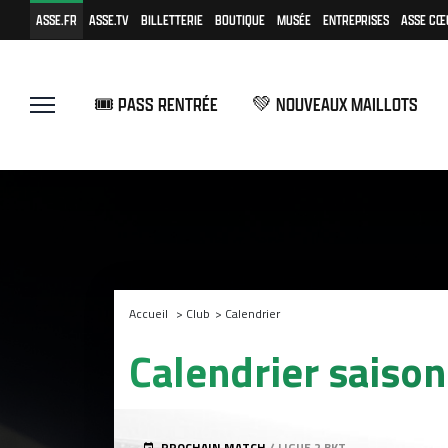
ASSE.FR
ASSE.TV
BILLETTERIE
BOUTIQUE
MUSÉE
ENTREPRISES
ASSE CŒ
🎟️ PASS RENTRÉE
💚 NOUVEAUX MAILLOTS
Accueil
>
Club
>
Calendrier
Calendrier saiso
PROCHAIN MATCH
/ LIGUE 2 BKT