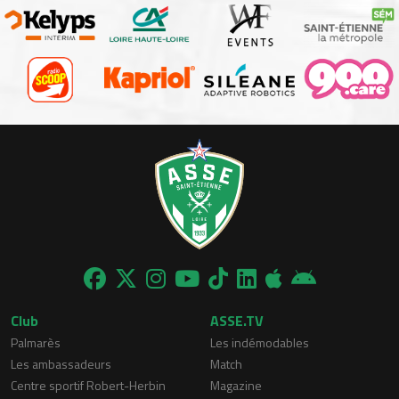
Club
ASSE.TV
Palmarès
Les indémodables
Les ambassadeurs
Match
Centre sportif Robert-Herbin
Magazine